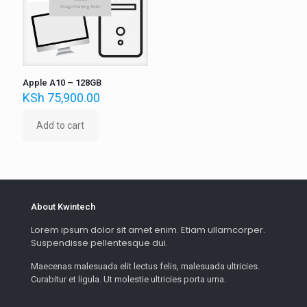
Apple A10 – 128GB
KSh
75,900.00
Add to cart
About Kwintech
Lorem ipsum dolor sit amet enim. Etiam ullamcorper.
Suspendisse pellentesque dui.
Maecenas malesuada elit lectus felis, malesuada ultricies.
Curabitur et ligula. Ut molestie ultricies porta urna.