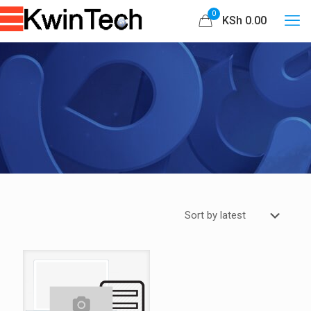
0
KSh 0.00